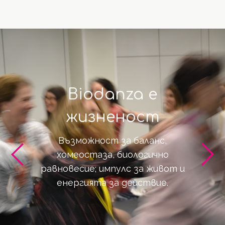
Biodanza e
жизненост
Възможност за баланс,
хомеостаза, биологично
равновесие; импулс за живот и
енергията за действие.