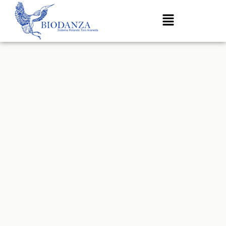
Продължете
към
съдържанието