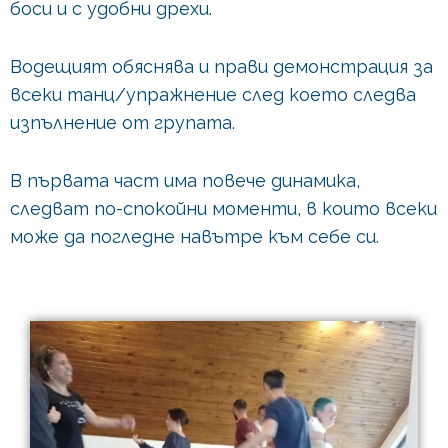
боси и с удобни дрехи.
Водещият обяснява и прави демонстрация за
всеки танц/упражнение след което следва
изпълнение от групата.
В първата част има повече динамика,
следват по-спокойни моменти, в които всеки
може да погледне навътре към себе си.